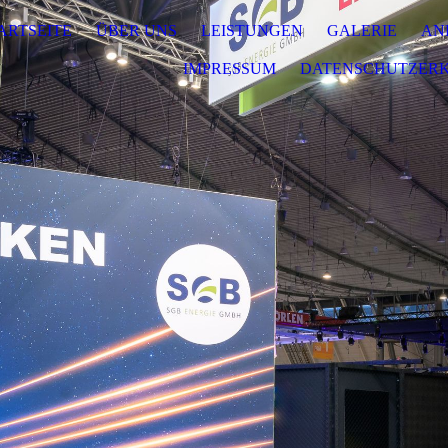
ARTSEITE
ÜBER UNS
LEISTUNGEN
GALERIE
AN
IMPRESSUM
DATENSCHUTZER