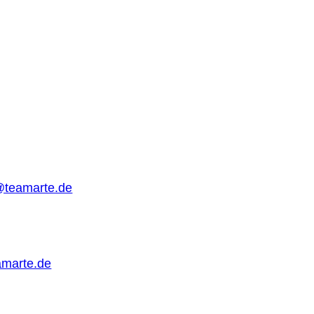
t zu treten. Wir bemühen uns um
chricht und freuen uns, Ihnen helfen zu
@teamarte.de
amarte.de