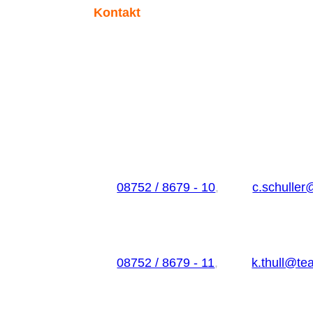
Kontakt
Der einfachste Weg, mit uns in Kontak
schnellstmögliche Bearbeitung Ihrer Na
dürfen!
Christina Schuller - Geschäftsführung
Tel:
08752 / 8679 - 10
,
Mail:
c.schuller
Klaus Thull - Firmengründer
Tel:
08752 / 8679 - 11
,
Mail:
k.thull@te