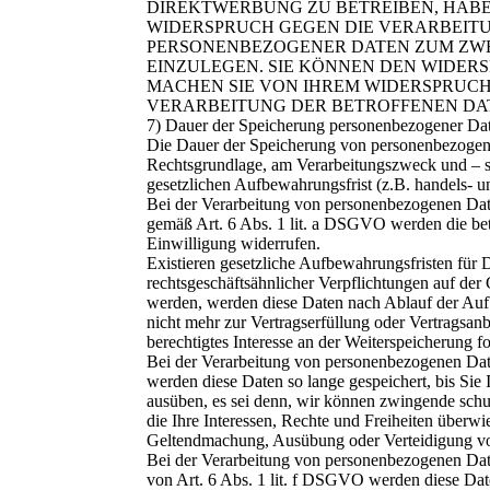
DIREKTWERBUNG ZU BETREIBEN, HABEN
WIDERSPRUCH GEGEN DIE VERARBEITU
PERSONENBEZOGENER DATEN ZUM ZW
EINZULEGEN. SIE KÖNNEN DEN WIDER
MACHEN SIE VON IHREM WIDERSPRUCH
VERARBEITUNG DER BETROFFENEN DA
7) Dauer der Speicherung personenbezogener Da
Die Dauer der Speicherung von personenbezogene
Rechtsgrundlage, am Verarbeitungszweck und – so
gesetzlichen Aufbewahrungsfrist (z.B. handels- u
Bei der Verarbeitung von personenbezogenen Dat
gemäß Art. 6 Abs. 1 lit. a DSGVO werden die betr
Einwilligung widerrufen.
Existieren gesetzliche Aufbewahrungsfristen für 
rechtsgeschäftsähnlicher Verpflichtungen auf der
werden, werden diese Daten nach Ablauf der Aufb
nicht mehr zur Vertragserfüllung oder Vertragsanb
berechtigtes Interesse an der Weiterspeicherung fo
Bei der Verarbeitung von personenbezogenen Dat
werden diese Daten so lange gespeichert, bis Si
ausüben, es sei denn, wir können zwingende sch
die Ihre Interessen, Rechte und Freiheiten überwi
Geltendmachung, Ausübung oder Verteidigung v
Bei der Verarbeitung von personenbezogenen D
von Art. 6 Abs. 1 lit. f DSGVO werden diese Date