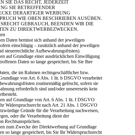
 SIE DAS RECHT, JEDERZEIT
NG SIE BETREFFENDER
ECKE DERARTIGER WERBUNG
SPRUCH WIE OBEN BESCHRIEBEN AUSÜBEN.
SRECHT GEBRAUCH, BEENDEN WIR DIE
TEN ZU DIREKTWERBEZWECKEN.
ten
n Daten bemisst sich anhand der jeweiligen
fern einschlägig – zusätzlich anhand der jeweiligen
nd steuerrechtliche Aufbewahrungsfristen).
en auf Grundlage einer ausdrücklichen Einwilligung
offenen Daten so lange gespeichert, bis Sie Ihre
Daten, die im Rahmen rechtsgeschäftlicher bzw.
 Grundlage von Art. 6 Abs. 1 lit. b DSGVO verarbeitet
ewahrungsfristen routinemäßig gelöscht, sofern sie
ahnung erforderlich sind und/oder unsererseits kein
rtbesteht.
en auf Grundlage von Art. 6 Abs. 1 lit. f DSGVO
e Ihr Widerspruchsrecht nach Art. 21 Abs. 1 DSGVO
utzwürdige Gründe für die Verarbeitung nachweisen,
egen, oder die Verarbeitung dient der
on Rechtsansprüchen.
aten zum Zwecke der Direktwerbung auf Grundlage
n so lange gespeichert, bis Sie Ihr Widerspruchsrecht