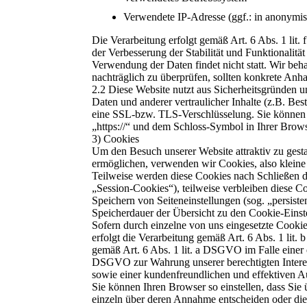
Verwendete IP-Adresse (ggf.: in anonymis
Die Verarbeitung erfolgt gemäß Art. 6 Abs. 1 lit.
der Verbesserung der Stabilität und Funktionalitä
Verwendung der Daten findet nicht statt. Wir behal
nachträglich zu überprüfen, sollten konkrete Anh
2.2 Diese Website nutzt aus Sicherheitsgründen
Daten und anderer vertraulicher Inhalte (z.B. Be
eine SSL-bzw. TLS-Verschlüsselung. Sie können 
„https://“ und dem Schloss-Symbol in Ihrer Brows
3) Cookies
Um den Besuch unserer Website attraktiv zu gest
ermöglichen, verwenden wir Cookies, also kleine
Teilweise werden diese Cookies nach Schließen d
„Session-Cookies“), teilweise verbleiben diese C
Speichern von Seiteneinstellungen (sog. „persiste
Speicherdauer der Übersicht zu den Cookie-Eins
Sofern durch einzelne von uns eingesetzte Cooki
erfolgt die Verarbeitung gemäß Art. 6 Abs. 1 li
gemäß Art. 6 Abs. 1 lit. a DSGVO im Falle einer e
DSGVO zur Wahrung unserer berechtigten Interes
sowie einer kundenfreundlichen und effektiven A
Sie können Ihren Browser so einstellen, dass Sie
einzeln über deren Annahme entscheiden oder di