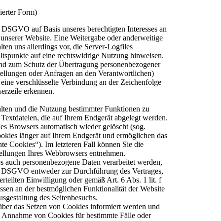
ierter Form)
 f DSGVO auf Basis unseres berechtigten Interesses an
t unserer Website. Eine Weitergabe oder anderweitige
ten uns allerdings vor, die Server-Logfiles
altspunkte auf eine rechtswidrige Nutzung hinweisen.
 und zum Schutz der Übertragung personenbezogener
stellungen oder Anfragen an den Verantwortlichen)
eine verschlüsselte Verbindung an der Zeichenfolge
erzeile erkennen.
alten und die Nutzung bestimmter Funktionen zu
 Textdateien, die auf Ihrem Endgerät abgelegt werden.
es Browsers automatisch wieder gelöscht (sog.
ookies länger auf Ihrem Endgerät und ermöglichen das
nte Cookies“). Im letzteren Fall können Sie die
tellungen Ihres Webbrowsers entnehmen.
es auch personenbezogene Daten verarbeitet werden,
t. b DSGVO entweder zur Durchführung des Vertrages,
rteilten Einwilligung oder gemäß Art. 6 Abs. 1 lit. f
sen an der bestmöglichen Funktionalität der Website
usgestaltung des Seitenbesuchs.
 über das Setzen von Cookies informiert werden und
e Annahme von Cookies für bestimmte Fälle oder