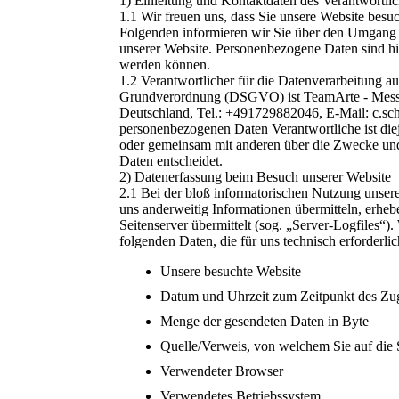
1) Einleitung und Kontaktdaten des Verantwortli
1.1 Wir freuen uns, dass Sie unsere Website besu
Folgenden informieren wir Sie über den Umgang
unserer Website. Personenbezogene Daten sind hier
werden können.
1.2 Verantwortlicher für die Datenverarbeitung a
Grundverordnung (DSGVO) ist TeamArte - Mes
Deutschland, Tel.: +491729882046, E-Mail: c.sch
personenbezogenen Daten Verantwortliche ist diejen
oder gemeinsam mit anderen über die Zwecke und
Daten entscheidet.
2) Datenerfassung beim Besuch unserer Website
2.1 Bei der bloß informatorischen Nutzung unserer
uns anderweitig Informationen übermitteln, erheb
Seitenserver übermittelt (sog. „Server-Logfiles“)
folgenden Daten, die für uns technisch erforderli
Unsere besuchte Website
Datum und Uhrzeit zum Zeitpunkt des Zug
Menge der gesendeten Daten in Byte
Quelle/Verweis, von welchem Sie auf die 
Verwendeter Browser
Verwendetes Betriebssystem