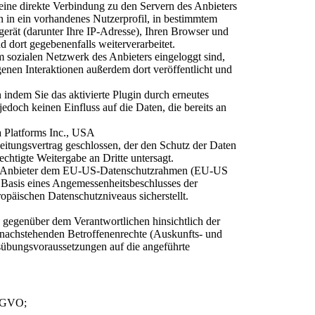
r eine direkte Verbindung zu den Servern des Anbieters
 in ein vorhandenes Nutzerprofil, in bestimmtem
rät (darunter Ihre IP-Adresse), Ihren Browser und
d dort gegebenenfalls weiterverarbeitet.
m sozialen Netzwerk des Anbieters eingeloggt sind,
enen Interaktionen außerdem dort veröffentlicht und
 indem Sie das aktivierte Plugin durch erneutes
edoch keinen Einfluss auf die Daten, die bereits an
 Platforms Inc., USA
eitungsvertrag geschlossen, der den Schutz der Daten
echtigte Weitergabe an Dritte untersagt.
der Anbieter dem EU-US-Datenschutzrahmen (EU-US
 Basis eines Angemessenheitsbeschlusses der
päischen Datenschutzniveaus sicherstellt.
 gegenüber dem Verantwortlichen hinsichtlich der
 nachstehenden Betroffenenrechte (Auskunfts- und
usübungsvoraussetzungen auf die angeführte
DSGVO;