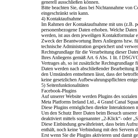
generell ausschließen können.
Bitte beachten Sie, dass bei Nichtannahme von Co
eingeschränkt sein kann.
4) Kontaktaufnahme
Im Rahmen der Kontaktaufnahme mit uns (z.B. p
personenbezogene Daten erhoben. Welche Daten 
werden, ist aus dem jeweiligen Kontaktformular e
Zweck der Beantwortung Ihres Anliegens bzw. f
technische Administration gespeichert und verwe
Rechtsgrundlage für die Verarbeitung dieser Daten
Ihres Anliegens gemäß Art. 6 Abs. 1 lit. f DSGVO
Vertrages ab, so ist zusätzliche Rechtsgrundlage 
Daten werden nach abschließender Bearbeitung Ihr
den Umständen entnehmen lässt, dass der betroffe
keine gesetzlichen Aufbewahrungspflichten entge
5) Seitenfunktionalitäten
Facebook-Plugins
Auf unserer Website werden Plugins des sozialen
Meta Platforms Ireland Ltd., 4 Grand Canal Squa
Diese Plugins ermöglichen direkte Interaktionen 
Um den Schutz Ihrer Daten beim Besuch unserer W
deaktiviert mittels sogenannter „2-Klick“- oder „
Diese Einbindung gewährleistet, dass beim Aufruf 
enthält, noch keine Verbindung mit den Servern de
Erst wenn Sie die Plugins aktivieren und damit g