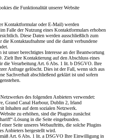
okies die Funktionalität unserer Website
er Kontaktformular oder E-Mail) werden
im Falle der Nutzung eines Kontaktformulars erhoben
rsichtlich. Diese Daten werden ausschließlich zum
ür die Kontaktaufnahme und die damit verbundene
ndet.
 ist unser berechtigtes Interesse an der Beantwortung
. Zielt Ihre Kontaktierung auf den Abschluss eines
für die Verarbeitung Art. 6 Abs. 1 lit. b DSGVO. Ihre
er Anfrage gelöscht. Dies ist der Fall, wenn sich aus
ne Sachverhalt abschließend geklärt ist und sofern
genstehen.
 Netzwerkes des folgenden Anbieters verwendet:
re, Grand Canal Harbour, Dublin 2, Irland
mit Inhalten auf dem sozialen Netzwerk.
ebsite zu erhöhen, sind die Plugins zunächst
Shariff“-Lösung in die Seite eingebunden.
einer Seite unseres Webauftritts, die solche Plugins
s Anbieters hergestellt wird.
emäß Art. 6 Abs. 1 lit. a DSGVO Ihre Einwilligung in